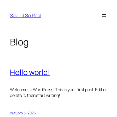
Pular
para
Sound So Real
o
conteúdo
Blog
Hello world!
Welcome to WordPress. This is your first post. Edit or
delete it, then start writing!
outubro 5, 2025